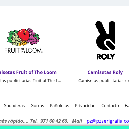
isetas Fruit of The Loom
Camisetas Roly
Camisetas publicitarias Fruit of The Loom, Mallorca
Camisetas publicitarias ro
Sudaderas
Gorras
Pañoletas
Privacidad
Contacto
Fa
más rápido..., Tel, 971 60 42 60, Mail
pz@pzserigrafia.c