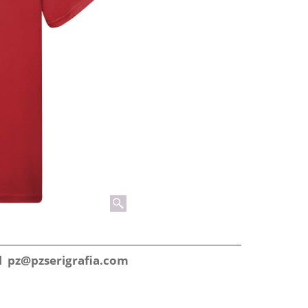
il
pz@pzserigrafia.com