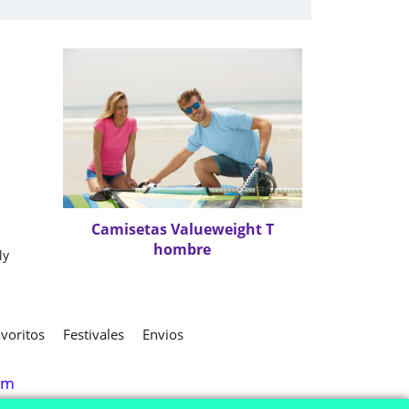
Camisetas Valueweight T
hombre
ly
voritos
Festivales
Envios
om